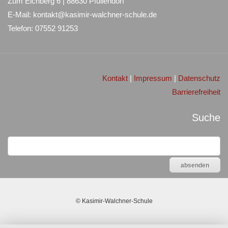
Zum Eichberg 6 | 88630 Pfullendorf
E-Mail: kontakt@kasimir-walchner-schule.de
Telefon: 07552 91253
Kontakt
|
Impressum
|
Datenschutz
Barrierefreiheit
Suche
©
Kasimir-Walchner-Schule