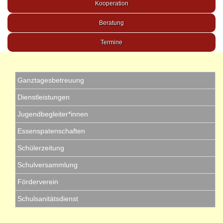
Kooperation
Beratung
Termine
Ganztagesbetreuung
Dienstleistungen
Jugendbegleiter*innen
Essenspatenschaften
Schülerzeitung
Schulversammlung
Förderverein
Schulsanitätsdienst